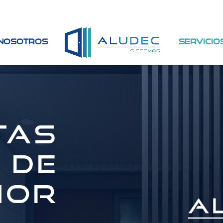
 nosotros
Servicio
tas
de
ior