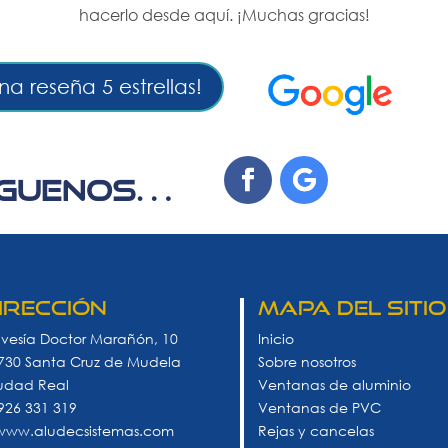
hacerlo desde aquí. ¡Muchas gracias!
na reseña 5 estrellas!
ÍGUENOS…
irección
MAPA DEL SITIO
avesía Doctor Marañón, 10
Inicio
730 Santa Cruz de Mudela
Sobre nosotros
udad Real
Ventanas de aluminio
 926 331 319
Ventanas de PVC
 www.aludecsistemas.com
Rejas y cancelas