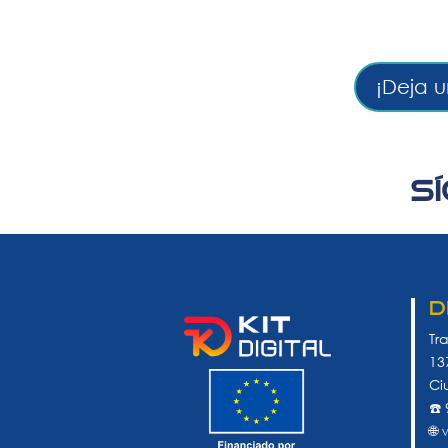
¡Deja u
S
D
Tr
13
Ci
☎️
🌐