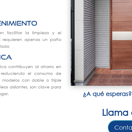
enimiento
n facilitar la limpieza y el
VC requieren apenas un paño
tado
ica
tica contribuyen al ahorro en
, reduciendo el consumo de
s modelos con doble o triple
eos aislantes, son clave para
¿A qué esperas?
ogar.
Llama 
Conta