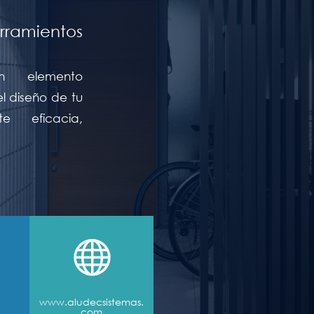
erramientos
n elemento
l diseño de tu
e eficacia,

www.aludecsistemas.
com