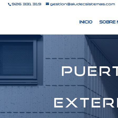
926 331 319
gestion@aludecsistemas.com
Inicio
Sobre
Puer
exter