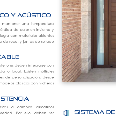
co y acústico
a mantener una temperatura
pérdida de calor en invierno y
 logra con materiales aislantes
 de roca, y juntas de sellado
zable
teriores deben integrarse con
da o local. Existen múltiples
nes de personalización, desde
odelos clásicos con vidrieras
istencia
estas a cambios climáticos
Sistema de
humedad. Por ello, deben ser