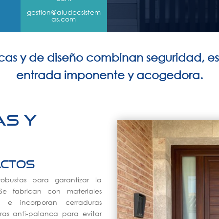
gestion@aludecsistem
as.com
icas y de diseño combinan seguridad, est
entrada imponente y acogedora.
as y
actos
robustas para garantizar la
e fabrican con materiales
, e incorporan cerraduras
gras anti-palanca para evitar