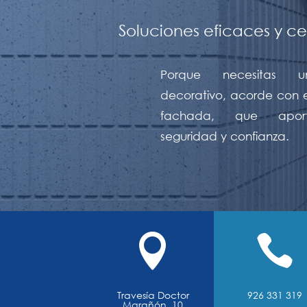
Soluciones eficaces y c
Porque necesitas u
decorativo, acorde con e
fachada, que aport
seguridad y confianza.


Travesía Doctor
926 331 319
Marañón, 10