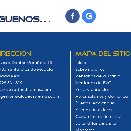
ÍGUENOS…
irección
MAPA DEL SITIO
avesía Doctor Marañón, 10
Inicio
730 Santa Cruz de Mudela
Sobre nosotros
udad Real
Ventanas de aluminio
 926 331 319
Ventanas de PVC
 www.aludecsistemas.com
Rejas y cancelas
 gestion@aludecsistemas.com
Automatismos y domótica
Puertas seccionales
Puertas de exterior
Cerramientos de cristal
Barandillas de cristal
Monteras