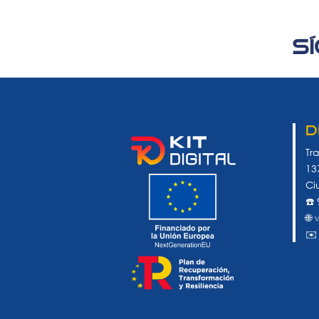
S
D
Tr
13
Ci
☎️
🌐
✉️