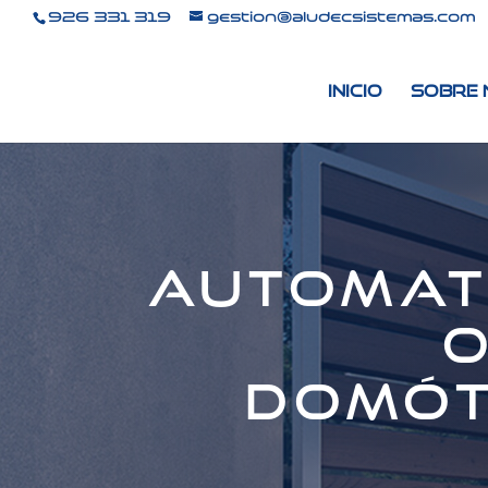
926 331 319
gestion@aludecsistemas.com
Inicio
Sobre
Automat
o
domót