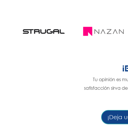
Tu opinión es m
satisfacción sirva d
¡Deja u