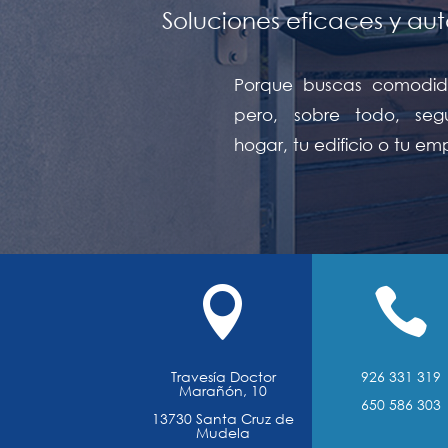
Soluciones eficaces y au
Porque buscas comodida
pero, sobre todo, seg
hogar, tu edificio o tu em


Travesía Doctor
926 331 319
Marañón, 10
650 586 303
13730 Santa Cruz de
Mudela