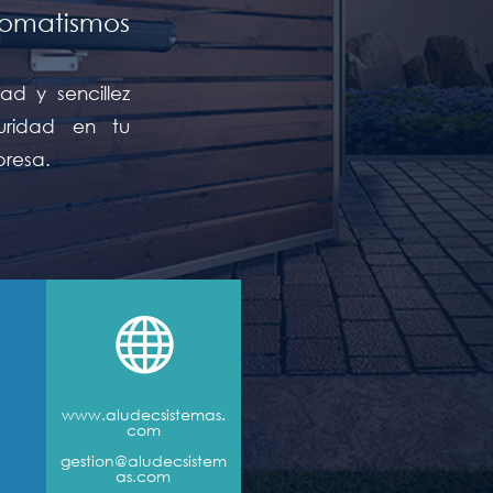
tomatismos
d y sencillez
uridad en tu
presa.

www.aludecsistemas.
com
gestion@aludecsistem
as.com