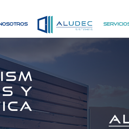
 nosotros
Servicio
ism
s y
ica