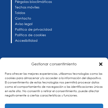
Pérgolas bioclimáticas
Techos móviles
Toldos
Contacto
Aviso legal
Política de privacidad
Política de cookies
Accesibilidad
Horario
Gestionar consentimiento
Lunes - viernes
Para ofrecer las mejores experiencias, utilizamos tecnologías como las
08:00 - 13:30 horas
cookies para almacenar y/o acceder a la información del dispositivo.
15:30 - 19:00 horas
El consentimiento de estas tecnologías nos permitirá procesar datos
como el comportamiento de navegación o las identificaciones únicas
en este sitio. No consentir o retirar el consentimiento, puede afectar
negativamente a ciertas características y funciones.